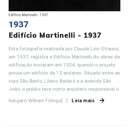
Edifício Martinelli - 1937
1937
Edifício Martinelli - 1937
Esta fotografia realizada por Claude Lévi-Strauss,
em 1937, registra o Edifício Martinelli.As obras da
edificação iniciaram em 1924, quando o projeto
previa um edifício de 12 andares. Situado entre as
ruas São Bento, Líbero Badaró e a avenida São
João, o prédio teve como arquiteto responsável o
húngaro William Fillinge[...]
Leia mais